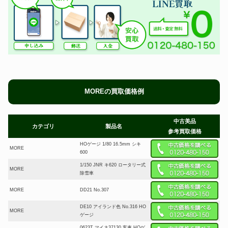
MOREの買取価格例
中古美品
カテゴリ
製品名
参考買取価格
HOゲージ 1/80 16.5mm シキ
MORE
600
1/150 JNR キ620 ロータリー式
MORE
除雪車
MORE
DD21 No.307
DE10 アイランド色 No.316 HO
MORE
ゲージ
0623T マイネ37130 客車 HOゲ