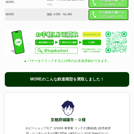
MORE
ージ
MORE
国鉄 キ550 No.683
▲ バナーをクリックするとLINEのお友達登録ができます。
MOREのこんな鉄道模型を買取しました！
京都府城陽市・Ｏ様
ホビーショップモア ヨ5000 車掌車 コンテナ(黄緑)色 (信号炎管
付・ベンチレーター2個) 5054（HOゲージ ※16.5mmゲージ）