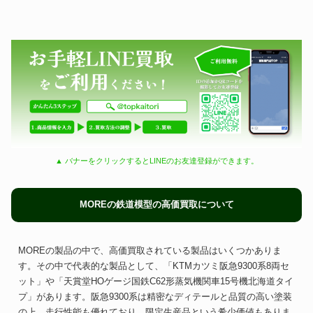
▲ バナーをクリックするとLINEのお友達登録ができます。
MOREの鉄道模型の高価買取について
MOREの製品の中で、高価買取されている製品はいくつかありま
す。その中で代表的な製品として、「KTMカツミ阪急9300系8両セ
ット」や「天賞堂HOゲージ国鉄C62形蒸気機関車15号機北海道タイ
プ」があります。阪急9300系は精密なディテールと品質の高い塗装
の上、走行性能も優れており、限定生産品という希少価値もありま