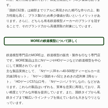
す。
「国鉄C62形」は細部までリアルに再現された精巧な作りの上、動
力性能も高く、ブラス製のため希少価値が高いというメリットがあ
ります。さらに、どちらも有名鉄道模型メーカーのブランドを冠す
ることで、そのブランド力から高価買取の対象にしています。
MOREの鉄道模型について詳しく
鉄道模型専門店のMOREは、鉄道模型の販売・製作を行なう専門店
です。MORE製品は主にNゲージやHOゲージなどの鉄道模型を中心
にして展開されています。
主な製品実例として、「NゲージJRキハ40-500型ディーゼルカー左
沢線2両セット」「Nゲージ国鉄キハ52ときめきの恋列車 2両セッ
ト」「HOゲージC57山口号」「Nゲージパノラマしなの」などがあ
ります。これらの製品はいずれも、実車を忠実に再現しており、高
い精度とリアルな外観を提供しています。また、国鉄タイプから私
鉄タイプまで幅広いラインナップを揃えているのも大きなウリとな
っています。