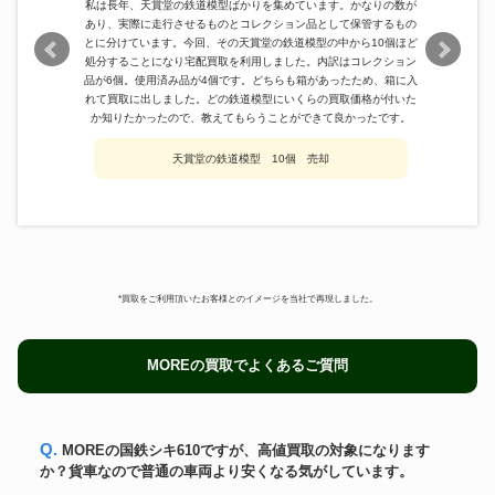
私は長年、天賞堂の鉄道模型ばかりを集めています。かなりの数が
OJゲージ EF58電気機関車 青大
あり、実際に走行させるものとコレクション品として保管するもの
KTM
151,800円
将
とに分けています。今回、その天賞堂の鉄道模型の中から10個ほど
処分することになり宅配買取を利用しました。内訳はコレクション
Modello Sette
オロハネ10 4 10系客車
297,000円
品が6個。使用済み品が4個です。どちらも箱があったため、箱に入
JNR C62 3号機 鉄道模型 蒸気
アスターホビー
126,600円
れて買取に出しました。どの鉄道模型にいくらの買取価格が付いた
機関車
か知りたかったので、教えてもらうことができて良かったです。
LGB
27430
85,200円
天賞堂の鉄道模型 10個 売却
*買取をご利用頂いたお客様とのイメージを当社で再現しました。
MOREの買取でよくあるご質問
Q. MOREの国鉄シキ610ですが、高値買取の対象になります
か？貨車なので普通の車両より安くなる気がしています。