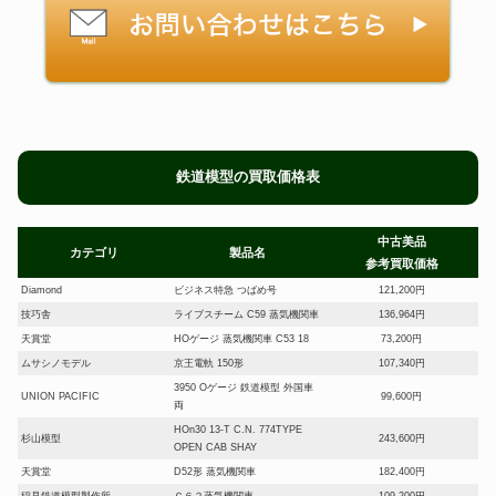
鉄道模型の買取価格表
中古美品
カテゴリ
製品名
参考買取価格
Diamond
ビジネス特急 つばめ号
121,200円
技巧舎
ライブスチーム C59 蒸気機関車
136,964円
天賞堂
HOゲージ 蒸気機関車 C53 18
73,200円
ムサシノモデル
京王電軌 150形
107,340円
3950 Oゲージ 鉄道模型 外国車
UNION PACIFIC
99,600円
両
HOn30 13-T C.N. 774TYPE
杉山模型
243,600円
OPEN CAB SHAY
天賞堂
D52形 蒸気機関車
182,400円
稲見鉄道模型製作所
Ｃ６２蒸気機関車
109,200円