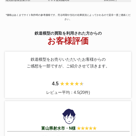
アスターホビー
C1277 国鉄C12
78,900円
ムサシノモデル
電気機関車 西武 E21形 E22
99,600円
*価格はあくまでサイト制作時の参考価格です。売る時期や当社の在庫状況によってかわるので是非一度ご連絡くだ
さい。
KTM
D50 蒸気機関車
301,200円
小川精機
OS TRAM バッテリー列車
132,600円
鉄道模型の買取を利用された方からの
新性能直流機関車 JR EF65 特別
ムサシノモデル
144,600円
お客様評価
塗装機
天賞堂
EF60 19号機 やすらぎ塗装
141,000円
SHAY
C/N530 #23 1/87 HOn30
255,000円
ASTER
E901 機関車 鉄道模型
94,800円
鉄道模型をお売りいただいたお客様からの
小川精機
ライブスチーム 蒸気機関車
239,940円
ご感想を一部ですが、ご紹介させて頂きます。
U-TRAINS
京阪3000系テレビカー
210,600円
MORE
高丘 793 シキ 291
61,200円
4.5
1番ゲージ ライブスチーム BR44
ASTER
158,400円
DB 蒸気機関車
レビュー平均：4.5(20件)
Modello Sette
20系客車 ナロネ21 87 OJゲージ
208,200円
9ｍｍナロー阿里山タイプ シェ
杉山模型
249,600円
イギヤードロコ
LGB
ディズニー 22184
100,200円
天賞堂
HOゲージ 蒸気機関車 C51 247
112,800円
富山県射水市・N様
ムサシノモデル
JRF EF500
144,000円
クマタ貿易
新幹線 のぞみ 500系
188,400円