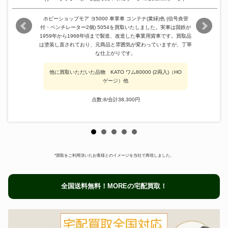
ホビーショップモア ヨ5000 車掌車 コンテナ(黄緑)色 (信号炎管
付・ベンチレーター2個) 5054を買取いたしました。実車は国鉄が
1959年から1968年頃まで製造、改造した事業用貨車です。買取品
は塗装し直されており、元商品と雰囲気が変わっていますが、丁寧
な仕上がりです。
他に買取いただいた品物 KATO ワム80000 (2両入)（HO
ゲージ）他
点数:8/合計38,300円
*買取をご利用頂いたお客様とのイメージを当社で再現しました。
全国送料無料！MOREの宅配買取！