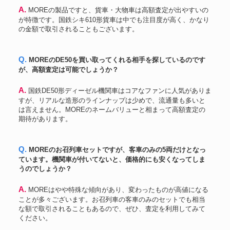
A. MOREの製品ですと、貨車・大物車は高額査定が出やすいの
が特徴です。国鉄シキ610形貨車は中でも注目度が高く、かなり
の金額で取引されることもございます。
Q. MOREのDE50を買い取ってくれる相手を探しているのです
が、高額査定は可能でしょうか？
A. 国鉄DE50形ディーゼル機関車はコアなファンに人気がありま
すが、リアルな造形のラインナップは少めで、流通量も多いと
は言えません。MOREのネームバリューと相まって高額査定の
期待があります。
Q. MOREのお召列車セットですが、客車のみの5両だけとなっ
ています。機関車が付いてないと、価格的にも安くなってしま
うのでしょうか？
A. MOREはやや特殊な傾向があり、変わったものが高値になる
ことが多々ございます。お召列車の客車のみのセットでも相当
な額で取引されることもあるので、ぜひ、査定を利用してみて
ください。