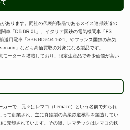
いて
品があります。同社の代表的製品であるスイス連邦鉄道の
機関車「DB BR 01」、イタリア国鉄の電気機関車「FS
用電車「SBB BDe4/4 1621」やフランス国鉄の蒸気
「Sous-marin」なども高価買取の対象になる製品です。
直流モーターを搭載しており、限定生産品で希少価値が高い
メーカーで、元々はレマコ（Lemaco）という名前で知られ
によって創業され、主に真鍮製の高級鉄道模型を製造してい
テック社)に売却されています。その後、レマテックはレマコの鉄