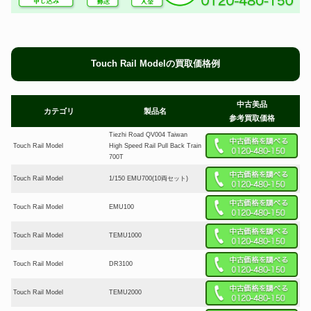
Touch Rail Modelの買取価格例
中古美品
カテゴリ
製品名
参考買取価格
Tiezhi Road QV004 Taiwan
Touch Rail Model
High Speed Rail Pull Back Train
700T
Touch Rail Model
1/150 EMU700(10両セット)
Touch Rail Model
EMU100
Touch Rail Model
TEMU1000
Touch Rail Model
DR3100
Touch Rail Model
TEMU2000