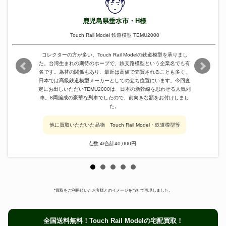
鹿児島県垂水市・H様
Touch Rail Model 鉄道模型 TEMU2000
コレクターの方が多い、Touch Rail Modelの鉄道模型を承りまし
た。台湾生まれの期待のホープで、鉄支路模型という企業名でも有
名です。為替の関係もあり、最近は高値で売買されることも多く、
日本では高級鉄道模型メーカーとしての立ち位置にいます。今回査
定にお出しいただいTEMU2000は、日本の新幹線を思わせる人気列
車。8両編成の豪華な列車でしたので、前向きな額をお付けしまし
た。
他に買取いただいた品物 Touch Rail Model・鉄道模型等
点数:4/合計40,000円
*買取をご利用頂いたお客様とのイメージを当社で再現しました。
全国送料無料！Touch Rail Modelの宅配買取！