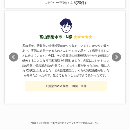
DB 蒸気機関車
レビュー平均：4.5(20件)
Modello Sette
20系客車 ナロネ21 87 OJゲージ
208,200円
9ｍｍナロー阿里山タイプ シェ
杉山模型
249,600円
イギヤードロコ
LGB
ディズニー 22184
100,200円
天賞堂
HOゲージ 蒸気機関車 C51 247
112,800円
富山県射水市・N様
ムサシノモデル
JRF EF500
144,000円
クマタ貿易
新幹線 のぞみ 500系
188,400円
私は長年、天賞堂の鉄道模型ばかりを集めています。かなりの数が
OJゲージ EF58電気機関車 青大
あり、実際に走行させるものとコレクション品として保管するもの
KTM
151,800円
将
とに分けています。今回、その天賞堂の鉄道模型の中から10個ほど
処分することになり宅配買取を利用しました。内訳はコレクション
Modello Sette
オロハネ10 4 10系客車
297,000円
品が6個。使用済み品が4個です。どちらも箱があったため、箱に入
JNR C62 3号機 鉄道模型 蒸気
アスターホビー
126,600円
れて買取に出しました。どの鉄道模型にいくらの買取価格が付いた
機関車
か知りたかったので、教えてもらうことができて良かったです。
LGB
27430
85,200円
天賞堂の鉄道模型 10個 売却
*買取をご利用頂いたお客様とのイメージを当社で再現しました。