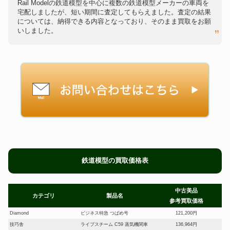
Rail Modelの鉄道模型を中心に複数の鉄道模型メーカーの車両を
宅配しましたが、短い期間に査定してもらえました。査定の結果
については、納得できる内容となっており、そのまま買取をお願
いしました。
鉄道模型の買取価格表
中古美品
カテゴリ
製品名
参考買取価格
Diamond
ビジネス特急 つばめ号
121,200円
技巧舎
ライブスチーム C59 蒸気機関車
136,964円