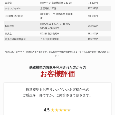
天賞堂
HOゲージ 蒸気機関車 C53 18
73,200円
ムサシノモデル
京王電軌 150形
107,340円
3950 Oゲージ 鉄道模型 外国車
UNION PACIFIC
99,600円
両
HOn30 13-T C.N. 774TYPE
杉山模型
243,600円
OPEN CAB SHAY
天賞堂
D52形 蒸気機関車
182,400円
稲見鉄道模型製作所
Ｃ６２蒸気機関車
109,200円
アスターホビー
C1277 国鉄C12
78,900円
ムサシノモデル
電気機関車 西武 E21形 E22
99,600円
*価格はあくまでサイト制作時の参考価格です。売る時期や当社の在庫状況によってかわるので是非一度ご連絡くだ
さい。
KTM
D50 蒸気機関車
301,200円
小川精機
OS TRAM バッテリー列車
132,600円
鉄道模型の買取を利用された方からの
新性能直流機関車 JR EF65 特別
ムサシノモデル
144,600円
お客様評価
塗装機
天賞堂
EF60 19号機 やすらぎ塗装
141,000円
SHAY
C/N530 #23 1/87 HOn30
255,000円
ASTER
E901 機関車 鉄道模型
94,800円
鉄道模型をお売りいただいたお客様からの
小川精機
ライブスチーム 蒸気機関車
239,940円
ご感想を一部ですが、ご紹介させて頂きます。
U-TRAINS
京阪3000系テレビカー
210,600円
MORE
高丘 793 シキ 291
61,200円
4.5
1番ゲージ ライブスチーム BR44
ASTER
158,400円