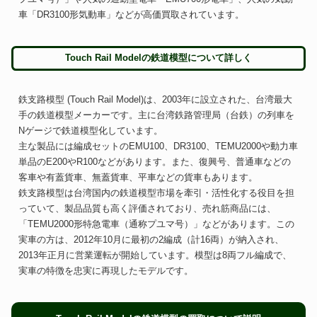
車「DR3100形気動車」などが高価買取されています。
Touch Rail Modelの鉄道模型について詳しく
鉄支路模型 (Touch Rail Model)は、2003年に設立された、台湾最大
手の鉄道模型メーカーです。主に台湾鉄路管理局（台鉄）の列車を
Nゲージで鉄道模型化しています。
主な製品には編成セットのEMU100、DR3100、TEMU2000や動力車
単品のE200やR100などがあります。また、復興号、普通車などの
客車や有蓋貨車、無蓋貨車、平車などの貨車もあります。
鉄支路模型は台湾国内の鉄道模型市場を牽引・活性化する役目を担
っていて、製品品質も高く評価されており、売れ筋商品には、
「TEMU2000形特急電車（通称プユマ号）」などがあります。この
実車の方は、2012年10月に最初の2編成（計16両）が納入され、
2013年正月に営業運転が開始しています。模型は8両フル編成で、
実車の特徴を忠実に再現したモデルです。